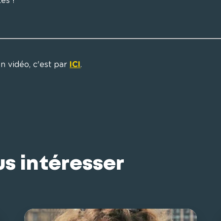
s !

n vidéo, c'est par 
ICI
.
us intéresser