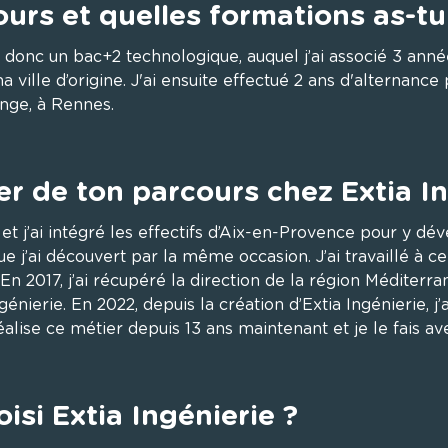
urs et quelles formations as-tu
, donc un bac+2 technologique, auquel j’ai associé 3 anné
ille d’origine. J'ai ensuite effectué 2 ans d'alternance
nge, à Rennes.

er de ton parcours chez Extia In
 et j’ai intégré les effectifs d’Aix-en-Provence pour y dév
ue j’ai découvert par la même occasion. J’ai travaillé à c
 2017, j’ai récupéré la direction de la région Méditerrané
ngénierie. En 2022, depuis la création d’Extia Ingénierie, j’a
réalise ce métier depuis 13 ans maintenant et je le fais ave
isi Extia Ingénierie ?