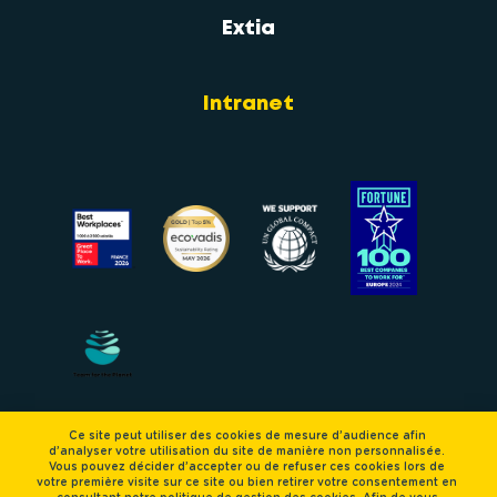
Extia
Intranet
Ce site peut utiliser des cookies de mesure d’audience afin 
d’analyser votre utilisation du site de manière non personnalisée. 
Mentions légales
Vous pouvez décider d’accepter ou de refuser ces cookies lors de 
votre première visite sur ce site ou bien retirer votre consentement en 